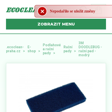
Nepodařilo se uložit změny
MENU
3M
Podlahové
.ecoclean-
E-
Ruční
DOODLEBUG -
a ruční
praha.cz
shop
pady
ruční pad -
pady
modrý