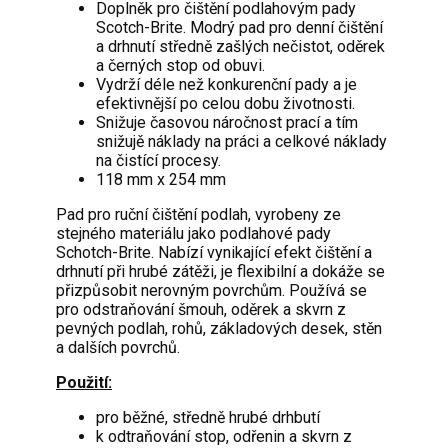
Doplněk pro čištění podlahovým pady
Scotch-Brite. Modrý pad pro denní čištění
a drhnutí středně zašlých nečistot, oděrek
a černých stop od obuvi.
Vydrží déle než konkurenční pady a je
efektivnější po celou dobu životnosti.
Snižuje časovou náročnost prací a tím
snižujě náklady na práci a celkové náklady
na čistící procesy.
118 mm x 254 mm
Pad pro ruční čištění podlah, vyrobeny ze
stejného materiálu jako podlahové pady
Schotch-Brite. Nabízí vynikající efekt čištění a
drhnutí při hrubé zátěži, je flexibilní a dokáže se
přizpůsobit nerovným povrchům. Používá se
pro odstraňování šmouh, oděrek a skvrn z
pevných podlah, rohů, základových desek, stěn
a dalších povrchů.
Použití:
pro běžné, středně hrubé drhbutí
k odtraňování stop, odřenin a skvrn z