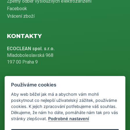
Zpětný odběr vysloužilých elektrozařízení
Facebook
Vrácení zboží
KONTAKTY
ECOCLEAN spol. s.r.o.
Mladoboleslavská 968
197 00 Praha 9
Používáme cookies
+420 226 804 900
Aby web běžel jak má a abychom vám mohli
poskytnout co nejlepší uživatelský zážitek, používáme
cookies. K jejich zpracování potřebujeme váš souhlas.
info@ecoclean-praha.cz
Děkujeme, že nám ho dáte, pomáháte nám tak pro vás
stránky zlepšovat.
Podrobné nastavení