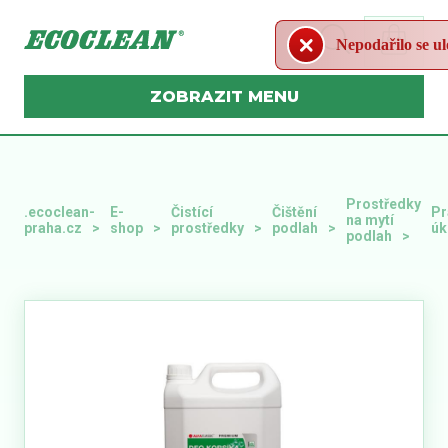
Nepodařilo se ulož
MENU
Prostředky
.ecoclean-
E-
Čistící
Čištění
Pr
na mytí
praha.cz
shop
prostředky
podlah
úk
podlah