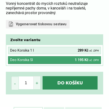
Vonný koncentrát do mycích roztoků neutralizuje
nepříjemné pachy doma, v kanceláři i na toaletě,
zanechává prostor provoněný.
Vygenerovat tiskovou sestavu
Zvolte variantu
Deo Korsika 1 l
289 Kč
vč. DPH
Deo Korsika 5l
1 195 Kč
vč. DPH