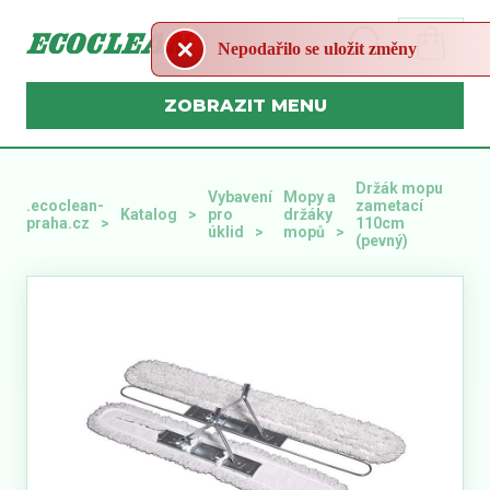
Nepodařilo se uložit změny
MENU
Držák mopu
Vybavení
Mopy a
.ecoclean-
zametací
Katalog
pro
držáky
praha.cz
110cm
úklid
mopů
(pevný)