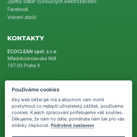
Zpětný odběr vysloužilých elektrozařízení
Facebook
Vrácení zboží
KONTAKTY
ECOCLEAN spol. s.r.o.
Mladoboleslavská 968
197 00 Praha 9
Používáme cookies
+420 226 804 900
Aby web běžel jak má a abychom vám mohli
poskytnout co nejlepší uživatelský zážitek, používáme
cookies. K jejich zpracování potřebujeme váš souhlas.
info@ecoclean-praha.cz
Děkujeme, že nám ho dáte, pomáháte nám tak pro vás
stránky zlepšovat.
Podrobné nastavení