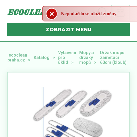
Nepodařilo se uložit změny
MENU
Vybavení
Mopy a
Držák mopu
.ecoclean-
Katalog
pro
držáky
zametací
praha.cz
úklid
mopů
60cm (kloub)