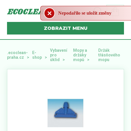
Nepodařilo se uložit změny
MENU
Vybavení
Mopy a
Držák
.ecoclean-
E-
pro
držáky
třásňového
praha.cz
shop
úklid
mopů
mopu