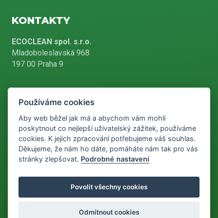
KONTAKTY
ECOCLEAN spol. s.r.o.
Mladoboleslavská 968
197 00 Praha 9
Používáme cookies
+420 226 804 900
Aby web běžel jak má a abychom vám mohli
poskytnout co nejlepší uživatelský zážitek, používáme
cookies. K jejich zpracování potřebujeme váš souhlas.
info@ecoclean-praha.cz
Děkujeme, že nám ho dáte, pomáháte nám tak pro vás
stránky zlepšovat.
Podrobné nastavení
Podle zákona o evidenci tržeb je prodávající povinen vystavit
Povolit všechny cookies
kupujícímu účtenku. Zároveň je povinen zaevidovat přijatou tržbu u
správce daně online, v případě technického výpadku pak nejpozději
do 48 hodin.
Odmítnout cookies