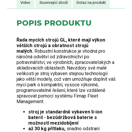
Video
Související zboží
Dotaz na produkt
POPIS PRODUKTU
Řada mycích strojů GL, které mají výkon
větších strojů a obratnost strojů
malých.
Robustní konstrukce je vhodná pro
náročná odvětví od zdravotnictví po
potravinářství, ve výrobních, zpracovatelských a
skladovacích oblastech. Navzdory své malé
velikosti je stroj vybaven stejnou technologií
jako větší modely, což vám umožňuje doplnit váš
mycí park o kompaktní, vysoce výkonné,
programovatelné řešení, které lze vzdáleně
spravovat pomocí systému Fimap Fleet
Management.
stroj je standardně vybaven li-ion
baterií - bezúdržbová baterie s
možností mezidobíjení
až 30 kg přítlaku,
snadno odstraní