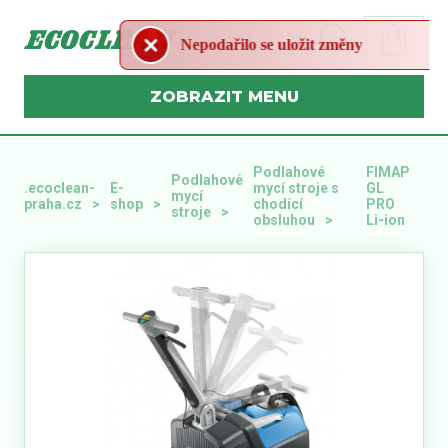
MENU
Podlahové
FIMAP
Podlahové
.ecoclean-
E-
mycí stroje s
GL
mycí
praha.cz
shop
chodící
PRO
stroje
obsluhou
Li-ion