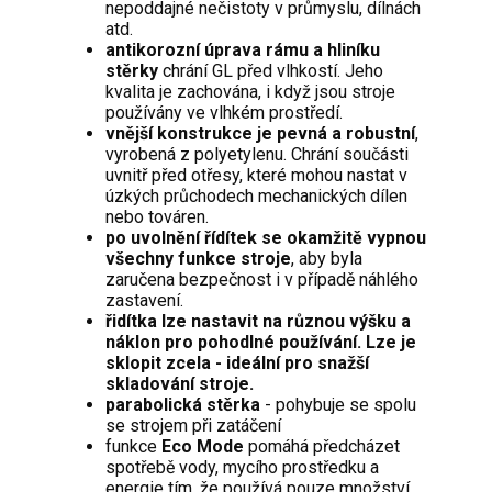
nepoddajné nečistoty v průmyslu, dílnách
atd.
antikorozní úprava rámu a hliníku
stěrky
chrání GL před vlhkostí. Jeho
kvalita je zachována, i když jsou stroje
používány ve vlhkém prostředí.
vnější konstrukce je pevná a robustní
,
vyrobená z polyetylenu. Chrání součásti
uvnitř před otřesy, které mohou nastat v
úzkých průchodech mechanických dílen
nebo továren.
po uvolnění řídítek se okamžitě vypnou
všechny funkce stroje
, aby byla
zaručena bezpečnost i v případě náhlého
zastavení.
řidítka lze nastavit na různou výšku a
náklon pro pohodlné používání. Lze je
sklopit zcela - ideální pro snažší
skladování stroje.
parabolická stěrka
- pohybuje se spolu
se strojem při zatáčení
funkce
Eco Mode
pomáhá předcházet
spotřebě vody, mycího prostředku a
energie tím, že používá pouze množství,