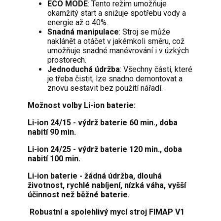
ECO MODE
: Tento režim umožňuje
okamžitý start a snižuje spotřebu vody a
energie až o 40%.
Snadná manipulace
: Stroj se může
naklánět a otáčet v jakémkoli směru, což
umožňuje snadné manévrování i v úzkých
prostorech.
Jednoduchá údržba
: Všechny části, které
je třeba čistit, lze snadno demontovat a
znovu sestavit bez použití nářadí.
Možnost volby Li-ion baterie:
Li-ion 24/15 - výdrž baterie 60 min., doba
nabití 90 min.
Li-ion 24/25 - výdrž baterie 120 min., doba
nabití 100 min.
Li-ion baterie - žádná údržba, dlouhá
životnost, rychlé nabíjení, nízká váha, vyšší
účinnost než běžné baterie.
Robustní a spolehlivý mycí stroj FIMAP V1