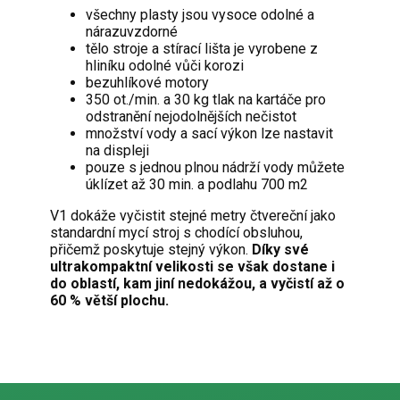
všechny plasty jsou vysoce odolné a
nárazuvzdorné
tělo stroje a stírací lišta je vyrobene z
hliníku odolné vůči korozi
bezuhlíkové motory
350 ot./min. a 30 kg tlak na kartáče pro
odstranění nejodolnějších nečistot
množství vody a sací výkon lze nastavit
na displeji
pouze s jednou plnou nádrží vody můžete
úklízet až 30 min. a podlahu 700 m2
V1 dokáže vyčistit stejné metry čtvereční jako
standardní mycí stroj s chodící obsluhou,
přičemž poskytuje stejný výkon.
Díky své
ultrakompaktní velikosti se však dostane i
do oblastí, kam jiní nedokážou, a vyčistí až o
60 % větší plochu.