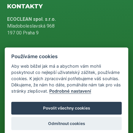
KONTAKTY
ECOCLEAN spol. s.r.o.
Mladoboleslavská 968
197 00 Praha 9
Používáme cookies
+420 226 804 900
Aby web běžel jak má a abychom vám mohli
poskytnout co nejlepší uživatelský zážitek, používáme
cookies. K jejich zpracování potřebujeme váš souhlas.
info@ecoclean-praha.cz
Děkujeme, že nám ho dáte, pomáháte nám tak pro vás
stránky zlepšovat.
Podrobné nastavení
Podle zákona o evidenci tržeb je prodávající povinen vystavit
Povolit všechny cookies
kupujícímu účtenku. Zároveň je povinen zaevidovat přijatou tržbu u
správce daně online, v případě technického výpadku pak nejpozději
do 48 hodin.
Odmítnout cookies