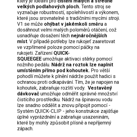
který je ideální pro
čištění malých a středně
velkých podlahových ploch.
Tento stroj se
vyznačuje robustností, spolehlivostí a výkonem,
které jsou srovnatelné s tradičními mycími stroji.
V1 se může
ohýbat v jakémkoli směru
a
dosáhnout velmi malých poloměrů otáčení, což
usnadňuje dosažení těch
nejnáročnějších
míst
. V případě potřeby lze rukojeť zaaretovat
ve vzpřímené poloze pomocí páčky na
rukojeti. Zařízení
QUICK-
SQUEEGEE
umožňuje aktivaci stěrky pomocí
nožního pedálu.
Nádrž na roztok lze naplnit
umístěním přímo pod kohoutek.
Pro větší
pohodlí můžete k plnění nádrže použít hadici s
ochranou proti odkapávání. Tím, že je napojen na
kohoutek, zabraňuje rozlití vody.
Vestavěný
dávkovač
umožňuje odměřit správné množství
čistícího prostředku. Nádrž na špinavou vodu
lze snadno oddělit a znovu připojit pomocí -
Systém QUICK-CLIP - jeho konstrukce zajišťuje
úplné vyprázdnění a zabraňuje usazeninám,
které by mohly způsobit plísně a nepříjemný
zápach.