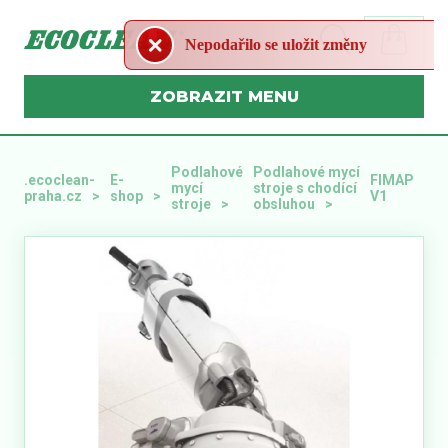
MENU
Podlahové
Podlahové mycí
.ecoclean-
E-
FIMAP
mycí
stroje s chodící
praha.cz
shop
V1
stroje
obsluhou