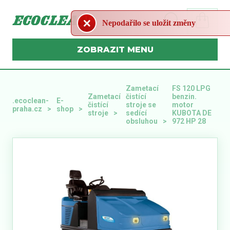
Nepodařilo se uložit změny
MENU
Zametací
FS 120 LPG
Zametací
čistící
benzin.
.ecoclean-
E-
čistící
stroje se
motor
praha.cz
shop
stroje
sedící
KUBOTA DE
obsluhou
972 HP 28