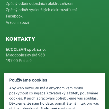
Zpětný odběr odpadních elektrozařízení
Zpětný odběr vysloužilých elektrozařízení
Facebook
Vrácení zboží
KONTAKTY
ECOCLEAN spol. s.r.o.
Mladoboleslavská 968
197 00 Praha 9
Používáme cookies
+420 226 804 900
Aby web běžel jak má a abychom vám mohli
poskytnout co nejlepší uživatelský zážitek, používáme
cookies. K jejich zpracování potřebujeme váš souhlas.
info@ecoclean-praha.cz
Děkujeme, že nám ho dáte, pomáháte nám tak pro vás
stránky zlepšovat.
Podrobné nastavení