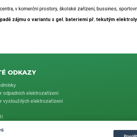
entra, v komerční prostory, školské zařízení, bussines, sportovn
ípadě zájmu o variantu s gel. bateriemi př. tekutým elektr
TÉ ODKAZY
odmínky
r odpadních elektrozařízení
 vysloužilých elektrozařízení
ží
es
Povoli