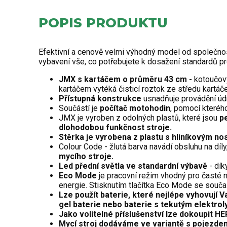
POPIS PRODUKTU
Efektivní a cenově velmi výhodný model od společnost
vybavení vše, co potřebujete k dosažení standardů pro
JMX s kartáčem o průměru 43 cm -
kotoučový
kartáčem vytéká čisticí roztok ze středu kartáč
Přístupná konstrukce
usnadňuje provádění údržb
Součástí je
počítač motohodin
, pomocí kterého
JMX je vyroben z odolných plastů, které jsou
p
dlohodobou funkčnost stroje.
Stěrka je vyrobena z plastu s hliníkovým nos
Colour Code - žlutá barva navádí obsluhu na díly
mycího stroje.
Led přední světla ve standardní výbavě
- dík
Eco Mode
je pracovní režim vhodný pro časté n
energie. Stisknutím tlačítka Eco Mode se součas
Lze použít baterie, které nejlépe vyhovují V
gel baterie nebo baterie s tekutým elektrol
Jako volitelné příslušenství lze dokoupit H
Mycí stroj dodáváme ve variantě s pojezde