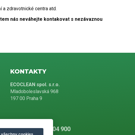
í a zdravotnické centra atd.
olytem nás neváhejte kontakovat s nezávaznou
KONTAKTY
ECOCLEAN spol. s.r.o.
Mladoboleslavská 968
197 00 Praha 9
+420 226 804 900
t všechny cookies