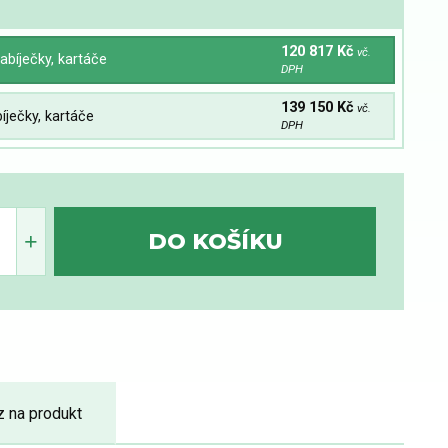
120 817 Kč
vč.
nabíječky, kartáče
DPH
139 150 Kč
vč.
íječky, kartáče
DPH
z na produkt