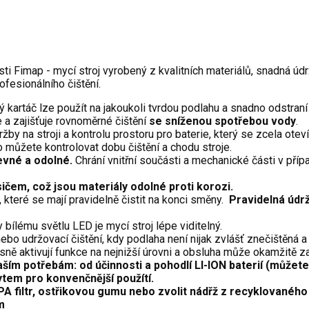
i Fimap - mycí stroj vyrobený z kvalitních materiálů, snadná údr
fesionálního čištění.
 kartáč lze použít na jakoukoli tvrdou podlahu a snadno odstran
e a zajišťuje rovnoměrné čištění
se sníženou spotřebou vody
.
y na stroji a kontrolu prostoru pro baterie, který se zcela otevírá
 můžete kontrolovat dobu čištění a chodu stroje.
evné a odolné.
Chrání vnitřní součásti a mechanické části v př
ičem, což jsou materiály odolné proti korozi.
, které se mají pravidelně čistit na konci směny.
Pravidelná údrž
y bílému světlu LED je mycí stroj lépe viditelný.
ebo udržovací čištění, kdy podlaha není nijak zvlášť znečištěná a
ně aktivují funkce na nejnižší úrovni a obsluha může okamžitě za
aším potřebám: od účinnosti a pohodlí LI-ION baterií (můžete 
ytem pro konvenčnější použítí.
EPA filtr, ostřikovou gumu nebo zvolit nádřž z recyklovaného
m