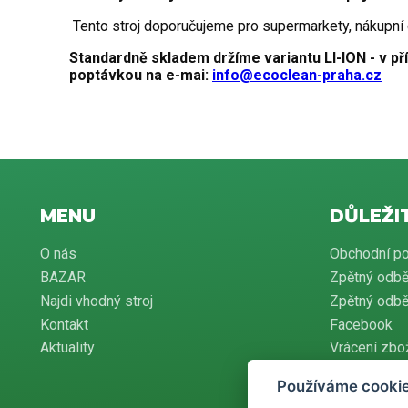
Tento stroj doporučujeme pro supermarkety, nákupní c
Standardně skladem držíme variantu LI-ION - v př
poptávkou na e-mai:
info@ecoclean-praha.cz
MENU
DŮLEŽI
O nás
Obchodní p
BAZAR
Zpětný odbě
Najdi vhodný stroj
Zpětný odběr
Kontakt
Facebook
Aktuality
Vrácení zbo
Používáme cooki