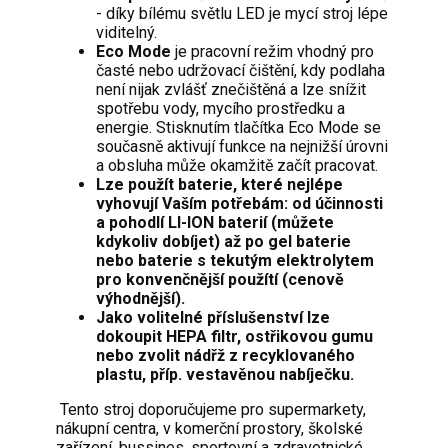
- díky bílému světlu LED je mycí stroj lépe
viditelný.
Eco Mode
je pracovní režim vhodný pro
časté nebo udržovací čištění, kdy podlaha
není nijak zvlášť znečištěná a lze snížit
spotřebu vody, mycího prostředku a
energie. Stisknutím tlačítka Eco Mode se
současně aktivují funkce na nejnižší úrovni
a obsluha může okamžitě začít pracovat.
Lze použít baterie, které nejlépe
vyhovují Vaším potřebám: od účinnosti
a pohodlí LI-ION baterií (můžete
kdykoliv dobíjet) až po gel baterie
nebo baterie s tekutým elektrolytem
pro konvenčnější použítí (cenově
výhodnější).
Jako volitelné příslušenství lze
dokoupit HEPA filtr, ostřikovou gumu
nebo zvolit nádřž z recyklovaného
plastu, příp. vestavěnou nabíječku.
Tento stroj doporučujeme pro supermarkety,
nákupní centra, v komerční prostory, školské
zařízení, bussines, sportovní a zdravotnické