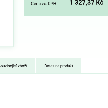
1 327,37 Kč
Cena vč. DPH
ouvisející zboží
Dotaz na produkt