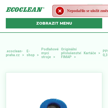
Nepodařilo se uložit změ
MENU
Podlahové
Originální
.ecoclean-
E-
PP
mycí
příslušenství
Kartáče
praha.cz
shop
0,3
stroje
FIMAP