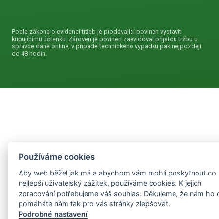
Podle zákona o evidenci tržeb je prodávající povinen vystavit
kupujícímu účtenku. Zároveň je povinen zaevidovat přijatou tržbu u
správce daně online, v případě technického výpadku pak nejpozději
do 48 hodin.
Používáme cookies
Aby web běžel jak má a abychom vám mohli poskytnout co
nejlepší uživatelský zážitek, používáme cookies. K jejich
zpracování potřebujeme váš souhlas. Děkujeme, že nám ho 
pomáháte nám tak pro vás stránky zlepšovat.
Podrobné nastavení