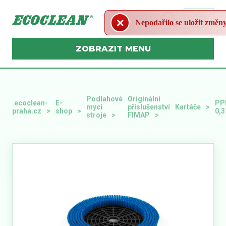
Nepodařilo se uložit změn
MENU
Podlahové
Originální
.ecoclean-
E-
PP
mycí
příslušenství
Kartáče
praha.cz
shop
0,3
stroje
FIMAP