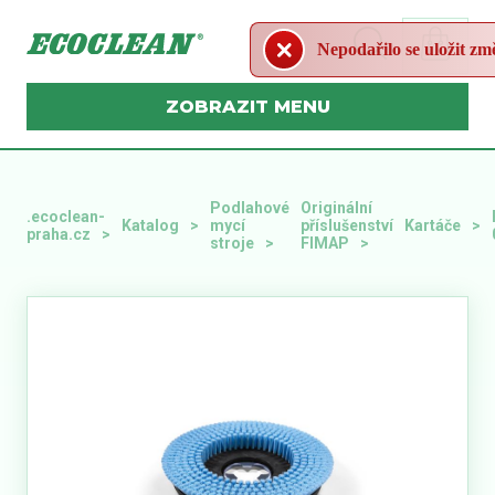
Nepodařilo se uložit změn
MENU
Podlahové
Originální
.ecoclean-
Katalog
mycí
příslušenství
Kartáče
praha.cz
stroje
FIMAP