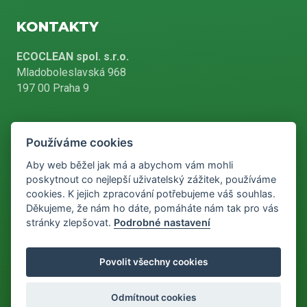
KONTAKTY
ECOCLEAN spol. s.r.o.
Mladoboleslavská 968
197 00 Praha 9
Používáme cookies
+420 226 804 900
Aby web běžel jak má a abychom vám mohli
poskytnout co nejlepší uživatelský zážitek, používáme
cookies. K jejich zpracování potřebujeme váš souhlas.
info@ecoclean-praha.cz
Děkujeme, že nám ho dáte, pomáháte nám tak pro vás
stránky zlepšovat.
Podrobné nastavení
Podle zákona o evidenci tržeb je prodávající povinen vystavit
Povolit všechny cookies
kupujícímu účtenku. Zároveň je povinen zaevidovat přijatou tržbu u
správce daně online, v případě technického výpadku pak nejpozději
do 48 hodin.
Odmítnout cookies