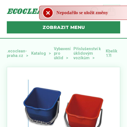
Nepodařilo se uložit změny
MENU
Vybavení
Příslušenství k
.ecoclean-
Kbelík
Katalog
pro
úklidovým
praha.cz
17l
úklid
vozíkům