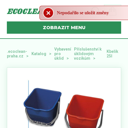
Nepodařilo se uložit změny
MENU
Vybavení
Příslušenství k
.ecoclean-
Kbelík
Katalog
pro
úklidovým
praha.cz
25l
úklid
vozíkům