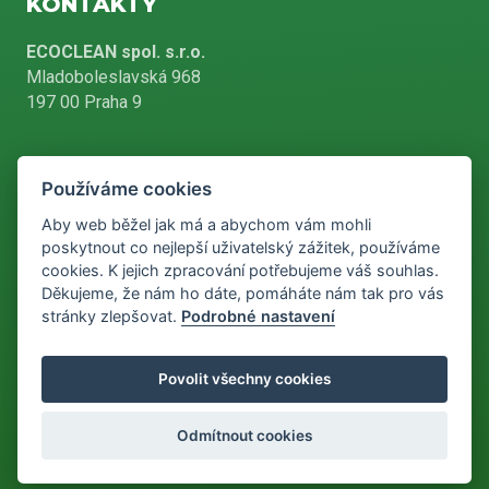
KONTAKTY
ECOCLEAN spol. s.r.o.
Mladoboleslavská 968
197 00 Praha 9
Používáme cookies
+420 226 804 900
Aby web běžel jak má a abychom vám mohli
poskytnout co nejlepší uživatelský zážitek, používáme
cookies. K jejich zpracování potřebujeme váš souhlas.
info@ecoclean-praha.cz
Děkujeme, že nám ho dáte, pomáháte nám tak pro vás
stránky zlepšovat.
Podrobné nastavení
Podle zákona o evidenci tržeb je prodávající povinen vystavit
Povolit všechny cookies
kupujícímu účtenku. Zároveň je povinen zaevidovat přijatou tržbu u
správce daně online, v případě technického výpadku pak nejpozději
do 48 hodin.
Odmítnout cookies