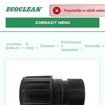
Nepodařilo se uložit změn
MENU
Příslušenství
.ecoclean-
E-
Vysavače
k
Koncovky
praha.cz
shop
vysavačům