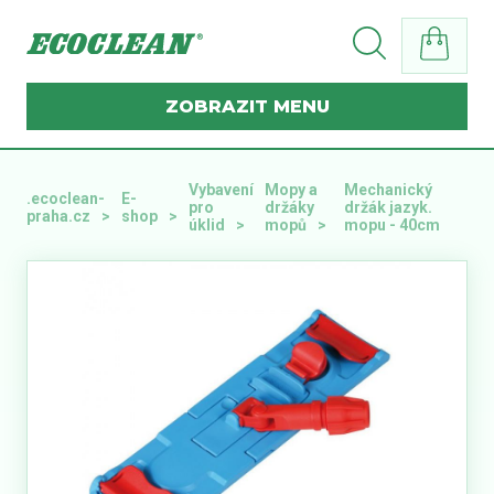
MENU
Vybavení
Mopy a
Mechanický
.ecoclean-
E-
pro
držáky
držák jazyk.
praha.cz
shop
úklid
mopů
mopu - 40cm