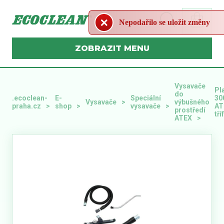
Nepodařilo se uložit změny
MENU
Vysavače
Pl
do
.ecoclean-
E-
Speciální
30
Vysavače
výbušného
praha.cz
shop
vysavače
AT
prostředí
tř
ATEX