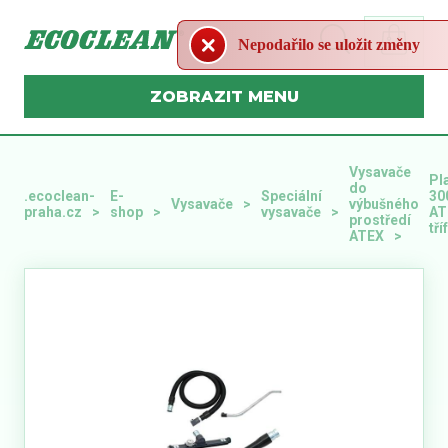
Nepodařilo se uložit změny
MENU
Vysavače
Pl
do
.ecoclean-
E-
Speciální
30
Vysavače
výbušného
praha.cz
shop
vysavače
AT
prostředí
tř
ATEX