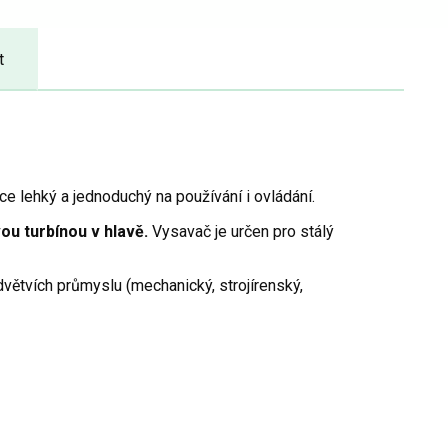
t
e lehký a jednoduchý na používání i ovládání.
u turbínou v hlavě.
Vysavač je určen pro stálý
větvích průmyslu (mechanický, strojírenský,