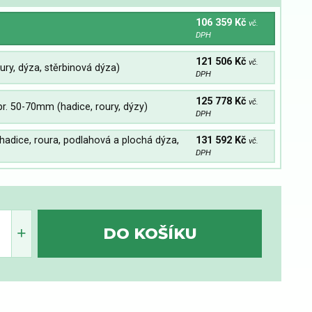
106 359 Kč
vč.
DPH
121 506 Kč
vč.
oury, dýza, stěrbinová dýza)
DPH
125 778 Kč
vč.
pr. 50-70mm (hadice, roury, dýzy)
DPH
(hadice, roura, podlahová a plochá dýza,
131 592 Kč
vč.
DPH