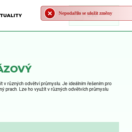
Nepodařilo se uložit změny
TUALITY
0 Kč
FÁZOVÝ
t v různých odvětví průmyslu. Je ideálním řešením pro
ný prach. Lze ho využít v různých odvětvích průmyslu