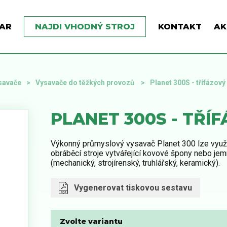
AR
NAJDI VHODNÝ STROJ
KONTAKT
AK
ysavače
Vysavače do těžkých provozů
Planet 300S - třífázový
PLANET 300S - TŘÍ
Výkonný průmyslový vysavač Planet 300 lze využí
obráběcí stroje vytvářející kovové špony nebo jem
(mechanický, strojírenský, truhlářský, keramický).
Vygenerovat tiskovou sestavu
Zvolte variantu