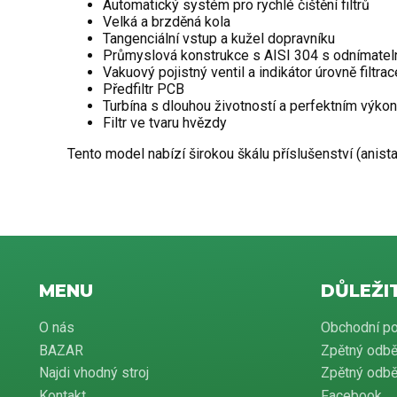
Automatický systém pro rychlé čištění filtrů
Velká a brzděná kola
Tangenciální vstup a kužel dopravníku
Průmyslová konstrukce s AISI 304 s odnímatel
Vakuový pojistný ventil a indikátor úrovně filtrac
Předfiltr PCB
Turbína s dlouhou životností a perfektním výk
Filtr ve tvaru hvězdy
Tento model nabízí širokou škálu příslušenství (anistat
MENU
DŮLEŽI
O nás
Obchodní p
BAZAR
Zpětný odbě
Najdi vhodný stroj
Zpětný odběr
Kontakt
Facebook