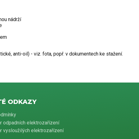
nou nádrží
e
onem
ické, anti-oil) - viz. fota, popř. v dokumentech ke stažení.
TÉ ODKAZY
odmínky
r odpadních elektrozařízení
 vysloužilých elektrozařízení