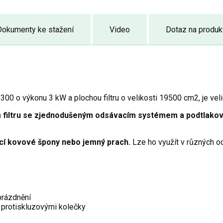
Dokumenty ke stažení
Video
Dotaz na produk
o výkonu 3 kW a plochou filtru o velikosti 19500 cm2, je velic
 filtru se zjednodušeným odsávacím systémem a podtlakovo
ící kovové špony nebo jemný prach.
Lze ho využít v různých od
prázdnění
a protiskluzovými kolečky