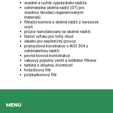
snadné a rychlé vyprázdnění nádrže
odnímatelná sběrná nádrž (DT) pro
snadnou likvidaci regenerovaných
materiálů
filtrační komora a sběrná nádrž z nerezové
oceli
průzor nainstalovaný na sběrné nádrži
tlumič výfuku pro tichý chod
ideální pro nepřetržitý provoz
průmyslová konstrukce s AISI 304 s
odnímatelnou nádrží
pevná kovová kontstrukce
vakuový pojistný ventil a indikátor filtrace
turbína s dlouhou životností
hvězdicový filtr
polykarbonový filtr
MENU