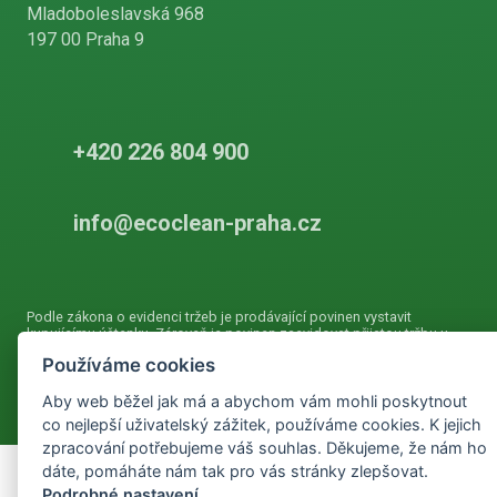
Mladoboleslavská 968
197 00 Praha 9
+420 226 804 900
info@ecoclean-praha.cz
Podle zákona o evidenci tržeb je prodávající povinen vystavit
kupujícímu účtenku. Zároveň je povinen zaevidovat přijatou tržbu u
správce daně online, v případě technického výpadku pak nejpozději
Používáme cookies
do 48 hodin.
Aby web běžel jak má a abychom vám mohli poskytnout
co nejlepší uživatelský zážitek, používáme cookies. K jejich
zpracování potřebujeme váš souhlas. Děkujeme, že nám ho
dáte, pomáháte nám tak pro vás stránky zlepšovat.
Podrobné nastavení