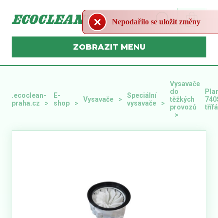
Nepodařilo se uložit změny
MENU
Vysavače
do
Pla
.ecoclean-
E-
Speciální
Vysavače
těžkých
740
praha.cz
shop
vysavače
provozů
tříf