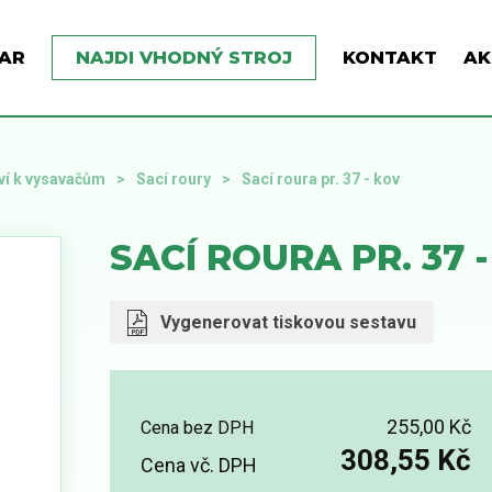
AR
NAJDI VHODNÝ STROJ
KONTAKT
AK
ví k vysavačům
Sací roury
Sací roura pr. 37 - kov
SACÍ ROURA PR. 37 
Vygenerovat tiskovou sestavu
255,00 Kč
Cena bez DPH
308,55 Kč
Cena vč. DPH