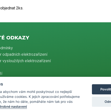
 objednat 2ks.
TÉ ODKAZY
odmínky
r odpadních elektrozařízení
 vysloužilých elektrozařízení
ží
es
Povoli
 a abychom vám mohli poskytnout co nejlepší
evidenci tržeb je prodávající povinen vystavit kupujícímu účtenku. Zároveň je
používáme cookies. K jejich zpracování potřebujeme
ovat přijatou tržbu u správce daně online, v případě technického výpadku
 do 48 hodin.
Odm
e, že nám ho dáte, pomáháte nám tak pro vás
robné nastavení