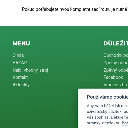
Pokud potřebujete nvou kompletní sací rouru je nutné
MENU
DŮLEŽI
O nás
Obchodní p
BAZAR
Zpětný odbě
Najdi vhodný stroj
Zpětný odběr
Kontakt
Facebook
Aktuality
Vrácení zbo
Používáme cooki
Aby web běžel jak má
Podle zákona o 
uživatelský zážitek, 
povinen zaevid
pak nejpozději
váš souhlas. Děkujem
stránky zlepšovat.
Pod