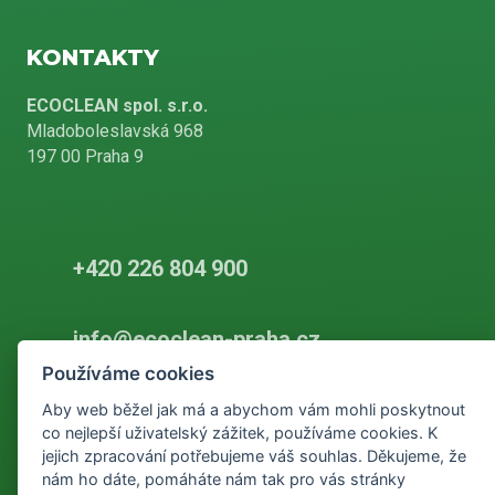
KONTAKTY
ECOCLEAN spol. s.r.o.
Mladoboleslavská 968
197 00 Praha 9
+420 226 804 900
info@ecoclean-praha.cz
Používáme cookies
Aby web běžel jak má a abychom vám mohli poskytnout
co nejlepší uživatelský zážitek, používáme cookies. K
Podle zákona o evidenci tržeb je prodávající povinen vystavit
kupujícímu účtenku. Zároveň je povinen zaevidovat přijatou tržbu u
jejich zpracování potřebujeme váš souhlas. Děkujeme, že
správce daně online, v případě technického výpadku pak nejpozději
nám ho dáte, pomáháte nám tak pro vás stránky
do 48 hodin.