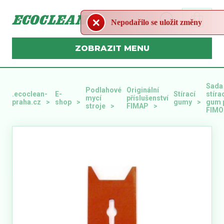
Nepodařilo se uložit změny
MENU
Sada
Podlahové
Originální
.ecoclean-
E-
Stírací
stíra
mycí
příslušenství
praha.cz
shop
gumy
gum 
stroje
FIMAP
FIMO