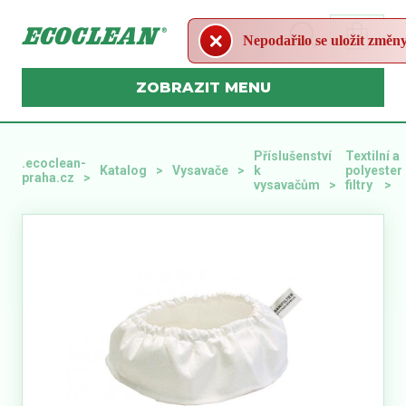
Nepodařilo se uložit změn
MENU
Příslušenství
Textilní a
.ecoclean-
Katalog
Vysavače
k
polyester
praha.cz
vysavačům
filtry