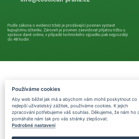
Podle zákona o evidenci tržeb je prodávající povinen vystavit
kupujícímu účtenku. Zároveň je povinen zaevidovat přijatou tržbu u
správce daně online, v případě technického výpadku pak nejpozději
do 48 hodin.
Používáme cookies
Aby web běžel jak má a abychom vám mohli poskytnout co
nejlepší uživatelský zážitek, používáme cookies. K jejich
zpracování potřebujeme váš souhlas. Děkujeme, že nám ho 
pomáháte nám tak pro vás stránky zlepšovat.
Podrobné nastavení