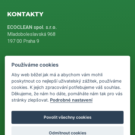
KONTAKTY
ECOCLEAN spol. s.r.o.
Mladoboleslavská 968
197 00 Praha 9
Používáme cookies
+420 226 804 900
Aby web běžel jak má a abychom vám mohli
poskytnout co nejlepší uživatelský zážitek, používáme
cookies. K jejich zpracování potřebujeme váš souhlas.
info@ecoclean-praha.cz
Děkujeme, že nám ho dáte, pomáháte nám tak pro vás
stránky zlepšovat.
Podrobné nastavení
Podle zákona o evidenci tržeb je prodávající povinen vystavit
Povolit všechny cookies
kupujícímu účtenku. Zároveň je povinen zaevidovat přijatou tržbu u
správce daně online, v případě technického výpadku pak nejpozději
do 48 hodin.
Odmítnout cookies