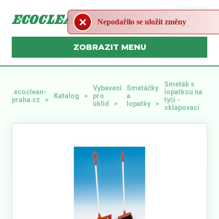
Nepodařilo se uložit změny
MENU
Smeták s
Vybavení
Smetáčky
.ecoclean-
lopatkou na
Katalog
pro
a
praha.cz
tyči -
úklid
lopatky
sklapovací