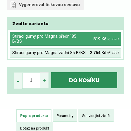
Vygenerovat tiskovou sestavu
Zvolte variantu
Stírací gumy pro Magna přední 85
819 Kč
vč. DPH
B/BS
Stírací gumy pro Magna zadní 85 B/BS
2 754 Kč
vč. DPH
Popis produktu
Parametry
Související zboží
Dotaz na produkt