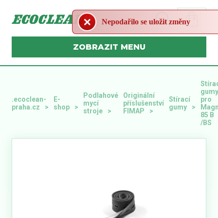
Nepodařilo se uložit změny
MENU
Stíra
gum
Podlahové
Originální
.ecoclean-
E-
Stírací
pro
mycí
příslušenství
praha.cz
shop
gumy
Mag
stroje
FIMAP
85 B
/BS