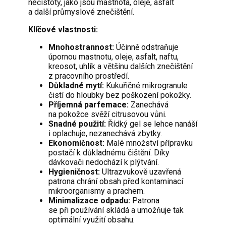
nečistoty, jako jsou mastnota, oleje, asfalt
a další průmyslové znečištění.
Klíčové vlastnosti:
Mnohostrannost:
Účinně odstraňuje
úpornou mastnotu, oleje, asfalt, naftu,
kreosot, uhlík a většinu dalších znečištění
z pracovního prostředí.
Důkladné mytí:
Kukuřičné mikrogranule
čistí do hloubky bez poškození pokožky.
Příjemná parfemace:
Zanechává
na pokožce svěží citrusovou vůni.
Snadné použití:
Řídký gel se lehce nanáší
i oplachuje, nezanechává zbytky.
Ekonomičnost:
Malé množství přípravku
postačí k důkladnému čištění. Díky
dávkovači nedochází k plýtvání.
Hygieničnost:
Ultrazvukově uzavřená
patrona chrání obsah před kontaminací
mikroorganismy a prachem.
Minimalizace odpadu:
Patrona
se při používání skládá a umožňuje tak
optimální využití obsahu.