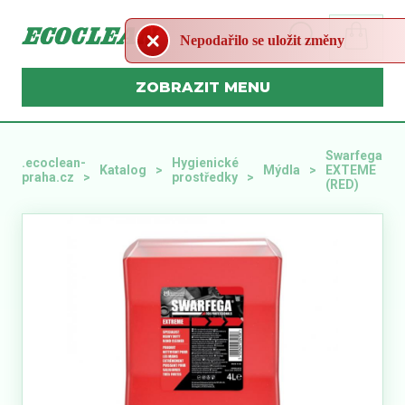
Nepodařilo se uložit změny
MENU
Swarfega
.ecoclean-
Hygienické
Katalog
Mýdla
EXTEME
praha.cz
prostředky
(RED)