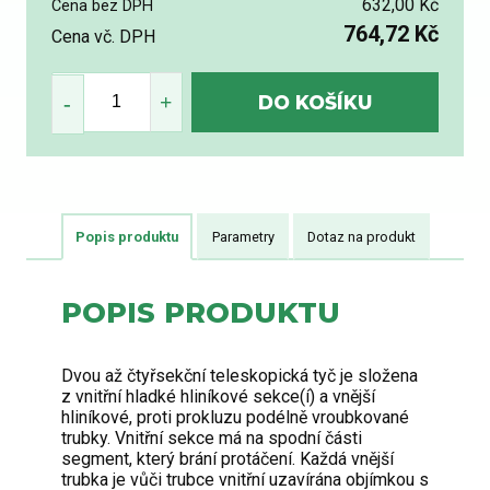
632,00 Kč
Cena bez DPH
764,72 Kč
Cena vč. DPH
Popis produktu
Parametry
Dotaz na produkt
POPIS PRODUKTU
Dvou až čtyřsekční teleskopická tyč je složena
z vnitřní hladké hliníkové sekce(í) a vnější
hliníkové, proti prokluzu podélně vroubkované
trubky. Vnitřní sekce má na spodní části
segment, který brání protáčení. Každá vnější
trubka je vůči trubce vnitřní uzavírána objímkou s