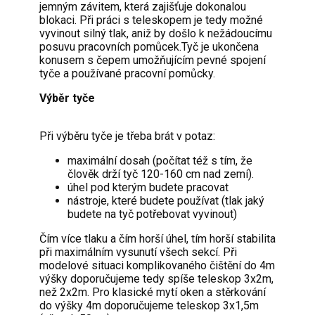
jemným závitem, která zajišťuje dokonalou
blokaci. Při práci s teleskopem je tedy možné
vyvinout silný tlak, aniž by došlo k nežádoucímu
posuvu pracovních pomůcek.Tyč je ukončena
konusem s čepem umožňujícím pevné spojení
tyče a používané pracovní pomůcky.
Výběr tyče
Při výběru tyče je třeba brát v potaz:
maximální dosah (počítat též s tím, že
člověk drží tyč 120-160 cm nad zemí).
úhel pod kterým budete pracovat
nástroje, které budete používat (tlak jaký
budete na tyč potřebovat vyvinout)
Čím více tlaku a čím horší úhel, tím horší stabilita
při maximálním vysunutí všech sekcí. Při
modelové situaci komplikovaného čištění do 4m
výšky doporučujeme tedy spíše teleskop 3x2m,
než 2x2m. Pro klasické mytí oken a stěrkování
do výšky 4m doporučujeme teleskop 3x1,5m