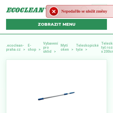
Nepodařilo se uložit změny
MENU
Vybavení
Telesk
.ecoclean-
E-
Mytí
Teleskopické
pro
tyč roz
praha.cz
shop
oken
tyče
úklid
x 200