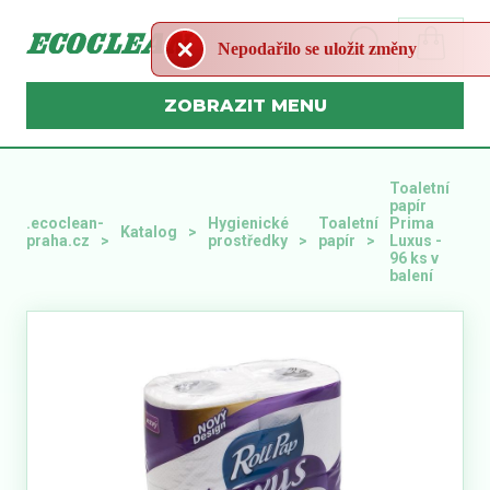
Nepodařilo se uložit změny
MENU
Toaletní
papír
.ecoclean-
Hygienické
Toaletní
Prima
Katalog
praha.cz
prostředky
papír
Luxus -
96 ks v
balení