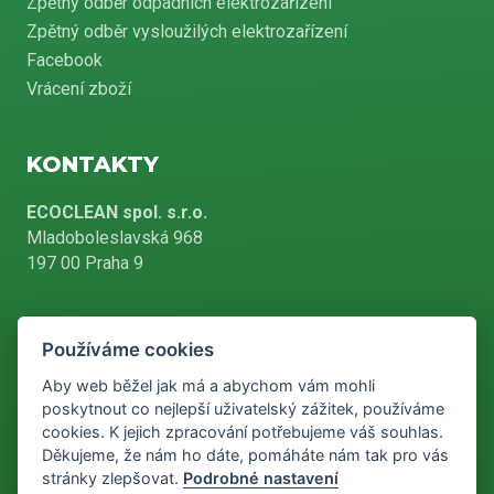
Zpětný odběr odpadních elektrozařízení
Zpětný odběr vysloužilých elektrozařízení
Facebook
Vrácení zboží
KONTAKTY
ECOCLEAN spol. s.r.o.
Mladoboleslavská 968
197 00 Praha 9
Používáme cookies
+420 226 804 900
Aby web běžel jak má a abychom vám mohli
poskytnout co nejlepší uživatelský zážitek, používáme
cookies. K jejich zpracování potřebujeme váš souhlas.
info@ecoclean-praha.cz
Děkujeme, že nám ho dáte, pomáháte nám tak pro vás
stránky zlepšovat.
Podrobné nastavení