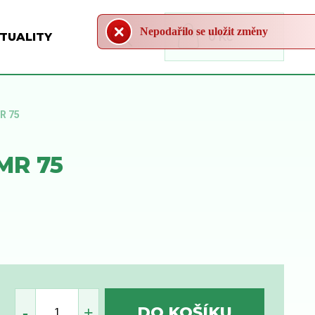
Nepodařilo se uložit změny
TUALITY
0 Kč
R 75
MR 75