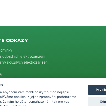
TÉ ODKAZY
odmínky
r odpadních elektrozařízení
 vysloužilých elektrozařízení
ží
es
Povoli
 a abychom vám mohli poskytnout co nejlepší
evidenci tržeb je prodávající povinen vystavit kupujícímu účtenku. Zároveň je
používáme cookies. K jejich zpracování potřebujeme
ovat přijatou tržbu u správce daně online, v případě technického výpadku
 do 48 hodin.
Odm
e, že nám ho dáte, pomáháte nám tak pro vás