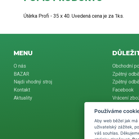
Útěrka Profi - 35 x 40. Uvedená cena je za 1ks.
MENU
DŮLEŽI
O nás
Obchodní p
BAZAR
Zpětný odbě
Najdi vhodný stroj
Zpětný odběr
Kontakt
Facebook
Aktuality
Vrácení zbo
Používáme cooki
Aby web běžel jak má
Podle zákona o 
uživatelský zážitek, 
povinen zaevid
pak nejpozději
váš souhlas. Děkujem