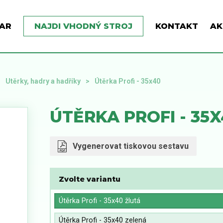
AR
NAJDI VHODNÝ STROJ
KONTAKT
AK
Utěrky, hadry a hadříky
Útěrka Profi - 35x40
ÚTĚRKA PROFI - 35
Vygenerovat tiskovou sestavu
Zvolte variantu
Útěrka Profi - 35x40 žlutá
Útěrka Profi - 35x40 zelená