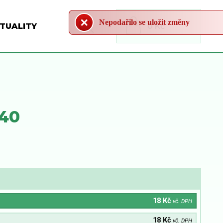
Nepodařilo se uložit změny
TUALITY
0 Kč
X40
18 Kč
vč. DPH
18 Kč
vč. DPH