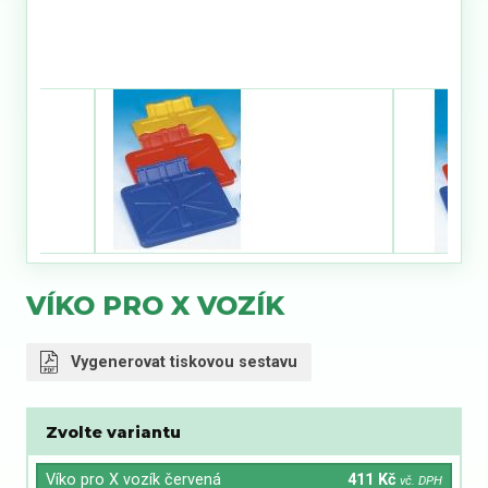
VÍKO PRO X VOZÍK
Vygenerovat tiskovou sestavu
Zvolte variantu
Víko pro X vozík červená
411 Kč
vč. DPH