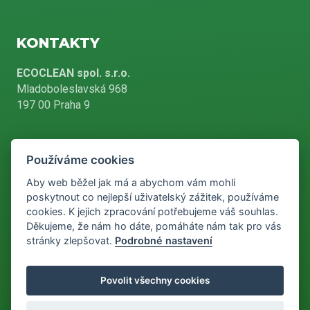
KONTAKTY
ECOCLEAN spol. s.r.o.
Mladoboleslavská 968
197 00 Praha 9
Používáme cookies
+420 226 804 900
Aby web běžel jak má a abychom vám mohli
poskytnout co nejlepší uživatelský zážitek, používáme
cookies. K jejich zpracování potřebujeme váš souhlas.
info@ecoclean-praha.cz
Děkujeme, že nám ho dáte, pomáháte nám tak pro vás
stránky zlepšovat.
Podrobné nastavení
Podle zákona o evidenci tržeb je prodávající povinen vystavit
Povolit všechny cookies
kupujícímu účtenku. Zároveň je povinen zaevidovat přijatou tržbu u
správce daně online, v případě technického výpadku pak nejpozději
do 48 hodin.