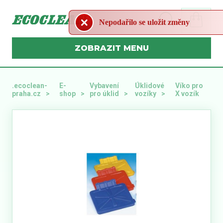
Nepodařilo se uložit změny
MENU
.ecoclean-
E-
Vybavení
Úklidové
Víko pro
praha.cz
shop
pro úklid
vozíky
X vozík