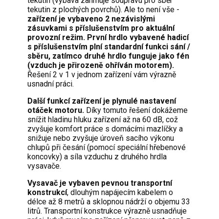
tekutin (výbava zahrnuje soupravu pro sběr
tekutin z plochých povrchů). Ale to není vše -
zařízení je vybaveno 2 nezávislými
zásuvkami s příslušenstvím pro aktuální
provozní režim. První hrdlo vybavené hadicí
s příslušenstvím plní standardní funkci sání /
sběru, zatímco druhé hrdlo funguje jako fén
(vzduch je přirozeně ohříván motorem).
Řešení 2 v 1 v jednom zařízení vám výrazně
usnadní práci.
Další funkcí zařízení je plynulé nastavení
otáček motoru.
Díky tomuto řešení dokážeme
snížit hladinu hluku zařízení až na 60 dB, což
zvyšuje komfort práce s domácími mazlíčky a
snižuje nebo zvyšuje úroveň sacího výkonu
chlupů při česání (pomocí speciální hřebenové
koncovky) a síla vzduchu z druhého hrdla
vysavače.
Vysavač je vybaven pevnou transportní
konstrukcí
, dlouhým napájecím kabelem o
délce až 8 metrů a sklopnou nádrží o objemu 33
litrů. Transportní konstrukce výrazně usnadňuje