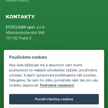
Vrácení zboží
KONTAKTY
ECOCLEAN spol. s.r.o.
Mladoboleslavská 968
197 00 Praha 9
Používáme cookies
+420 226 804 900
Aby web běžel jak má a abychom vám mohli
poskytnout co nejlepší uživatelský zážitek, používáme
cookies. K jejich zpracování potřebujeme váš souhlas.
info@ecoclean-praha.cz
Děkujeme, že nám ho dáte, pomáháte nám tak pro vás
stránky zlepšovat.
Podrobné nastavení
Podle zákona o evidenci tržeb je prodávající povinen vystavit
Povolit všechny cookies
kupujícímu účtenku. Zároveň je povinen zaevidovat přijatou tržbu u
správce daně online, v případě technického výpadku pak nejpozději