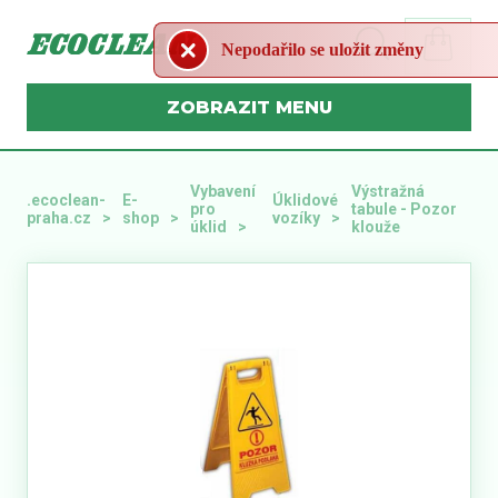
Nepodařilo se uložit změny
MENU
Vybavení
Výstražná
.ecoclean-
E-
Úklidové
pro
tabule - Pozor
praha.cz
shop
vozíky
úklid
klouže