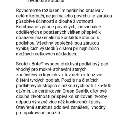
životností kotouče
Rovnoměrné rozložení minerálního brusiva v
celém kotouči, ne jen na jeho povrchu, je zárukou
působivé účinnosti a dlouhé životnosti.
Kombinace vysoce povolných, individuálně
oddělených a potažených vláken přispívá k
dosažení maximálního kontaktu kotouče s
podlahou. Všechny společně jsou zárukou
vynikajících výsledků čištění při nejnižších
možných celkových nákladech.
Scotch-Brite™ vysoce efektivní podlahový pad
vhodný pro mokré strhávání starých
znečištěných krycích vrstev nebo intenzivní
čištění tvrdých podlah. Použití na čistících
podlahových strojích s nízkou rychlostí 175-600
ot./min. Je certifikován Green Seal®, díky své
dlouhé životnosti přispívá ke snižování tvorby
odpadu výrazně více něž konkurenční pady.
Otevřená struktura odolává zanášení, vhodný
pro opakované použití.