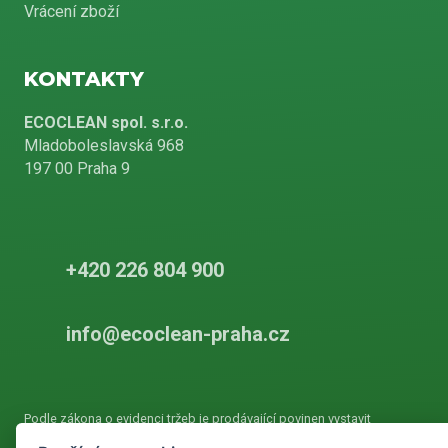
Vrácení zboží
KONTAKTY
ECOCLEAN spol. s.r.o.
Mladoboleslavská 968
197 00 Praha 9
+420 226 804 900
info@ecoclean-praha.cz
Podle zákona o evidenci tržeb je prodávající povinen vystavit
kupujícímu účtenku. Zároveň je povinen zaevidovat přijatou tržbu u