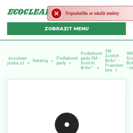
MENU
3M
Podlahové
3M
Scotch
.ecoclean-
Podlahové
pady 3M -
Sc
Katalog
Brite™ -
praha.cz
pady
Scotch
Bri
Premium
Brite™
- č
line