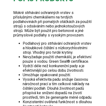
Mokré strhávání ochranných vrstev s
příslušnými chemikáliemi na tvrdých
podlahovinách při pomalých otáčkách za použití
strojů s odsáváním nebo jednokotoučových
strojů. Může být použit pro betonové a jiné
průmyslové podlahy s vysokým provozem.
Podlahový pro strhávání ochraných vrstev
a hloubkové čištění s nízkorychlostními
stroji. Vhodný pro tvrdé krytiny.
Nevyžaduje použití chemikálií, je efektivní
pouze s vodou. Green Seal® certifikace.
Vydrží déle než konkurenční pady a je
efektivnější po celou dobu životnosti.
Umožňuje opakované použití.
Vysoká efektivita padu snižuje časovou
náročnost prací a tím celkové náklady na
čištění podlah. Dlouhá životnost padů
přispívá ke snížení dopadů na životí
prostředí, tím že generujete méně odpadu.
Konzistentní ověřená funkčnost s dlouhou