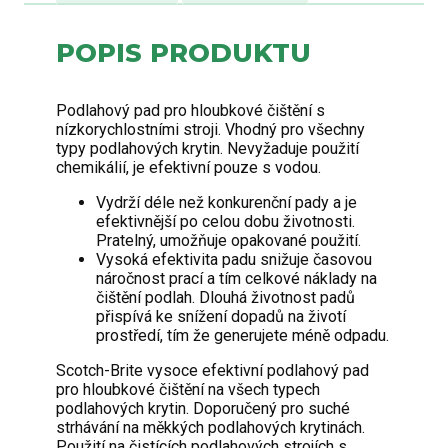
POPIS PRODUKTU
Podlahový pad pro hloubkové čištění s
nízkorychlostními stroji. Vhodný pro všechny
typy podlahových krytin. Nevyžaduje použití
chemikálií, je efektivní pouze s vodou.
Vydrží déle než konkurenční pady a je
efektivnější po celou dobu životnosti.
Pratelný, umožňuje opakované použití.
Vysoká efektivita padu snižuje časovou
náročnost prací a tím celkové náklady na
čištění podlah. Dlouhá životnost padů
přispívá ke snížení dopadů na životí
prostředí, tím že generujete méně odpadu.
Scotch-Brite vysoce efektivní podlahový pad
pro hloubkové čištění na všech typech
podlahových krytin. Doporučený pro suché
strhávání na měkkých podlahových krytinách.
Použití na čistících podlahových strojích s