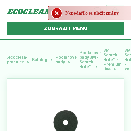
Nepodařilo se uložit změny
MENU
3M
3M
Podlahové
Scotch
Sc
.ecoclean-
Podlahové
pady 3M -
Katalog
Brite™ -
Bri
praha.cz
pady
Scotch
Premium
-
Brite™
line
zel