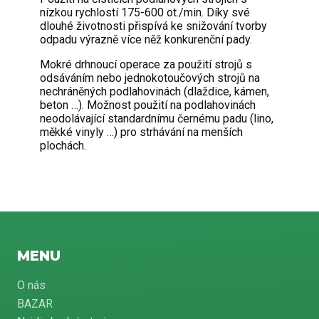
nízkou rychlostí 175-600 ot./min. Díky své
dlouhé životnosti přispívá ke snižování tvorby
odpadu výrazně více něž konkurenční pady.
Mokré drhnoucí operace za použití strojů s
odsáváním nebo jednokotoučových strojů na
nechráněných podlahovinách (dlaždice, kámen,
beton …). Možnost použití na podlahovinách
neodolávající standardnímu černému padu (lino,
měkké vinyly …) pro strhávání na menších
plochách.
MENU
O nás
BAZAR