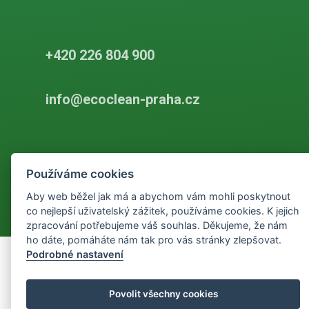
+420 226 804 900
info@ecoclean-praha.cz
Podle zákona o evidenci tržeb je prodávající povinen vystavit
kupujícímu účtenku. Zároveň je povinen zaevidovat přijatou tržbu u
Používáme cookies
správce daně online, v případě technického výpadku pak nejpozději
do 48 hodin.
Aby web běžel jak má a abychom vám mohli poskytnout
co nejlepší uživatelský zážitek, používáme cookies. K jejich
zpracování potřebujeme váš souhlas. Děkujeme, že nám
ho dáte, pomáháte nám tak pro vás stránky zlepšovat.
Podrobné nastavení
Povolit všechny cookies