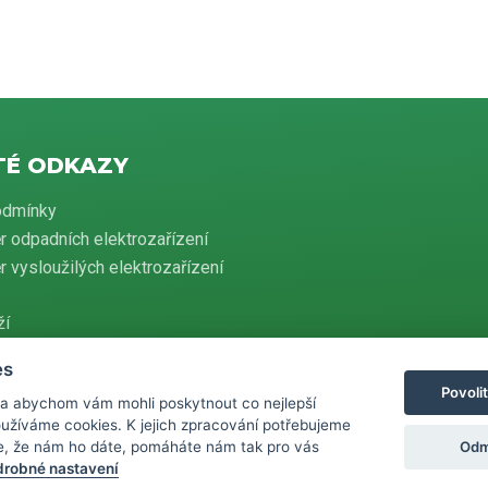
TÉ ODKAZY
odmínky
r odpadních elektrozařízení
 vysloužilých elektrozařízení
ží
es
Povoli
 a abychom vám mohli poskytnout co nejlepší
evidenci tržeb je prodávající povinen vystavit kupujícímu účtenku. Zároveň je
používáme cookies. K jejich zpracování potřebujeme
ovat přijatou tržbu u správce daně online, v případě technického výpadku
 do 48 hodin.
Odm
e, že nám ho dáte, pomáháte nám tak pro vás
robné nastavení