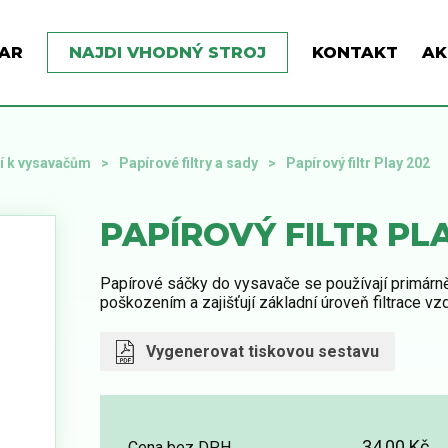
AR
NAJDI VHODNÝ STROJ
KONTAKT
AK
ví k vysavačům
Papírové filtry a sady
Papírový filtr Play 202
PAPÍROVÝ FILTR PLA
Papírové sáčky do vysavače se používají primárně
poškozením a zajišťují základní úroveň filtrace vz
Vygenerovat tiskovou sestavu
34,00 Kč
Cena bez DPH