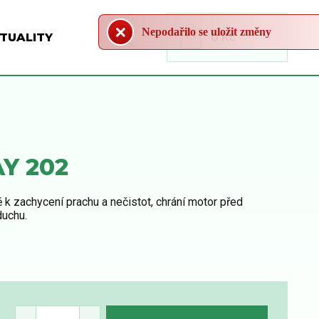
Nepodařilo se uložit změny
TUALITY
0 Kč
Y 202
 k zachycení prachu a nečistot, chrání motor před
duchu.