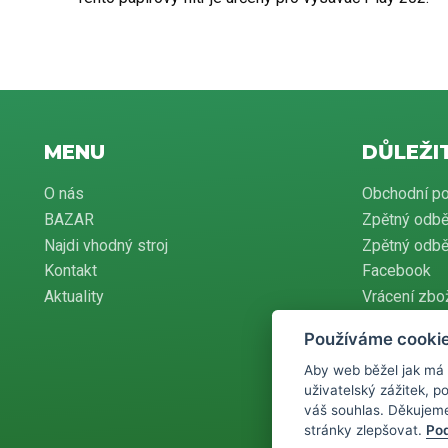
MENU
DŮLEŽI
O nás
Obchodní p
BAZAR
Zpětný odbě
Najdi vhodný stroj
Zpětný odběr
Kontakt
Facebook
Aktuality
Vrácení zbo
Používáme cooki
Aby web běžel jak má
Podle zákona o 
uživatelský zážitek, 
povinen zaevid
pak nejpozději
váš souhlas. Děkujem
stránky zlepšovat.
Pod