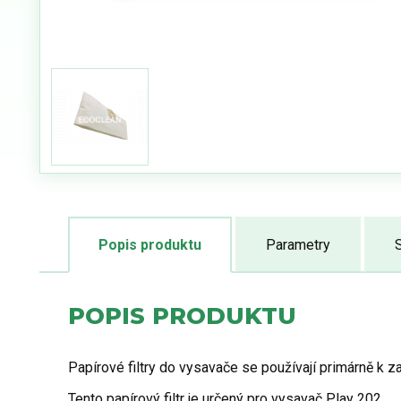
Popis produktu
Parametry
S
POPIS PRODUKTU
Papírové filtry do vysavače se používají primárně k z
Tento papírový filtr je určený pro vysavač Play 202.