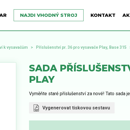
AR
NAJDI VHODNÝ STROJ
KONTAKT
AK
ví k vysavačům
Příslušenství pr. 36 pro vysavače Play, Base 315
SADA PŘÍSLUŠENSTV
PLAY
Vyměňte staré příslušenství za nové! Tato sada j
Vygenerovat tiskovou sestavu