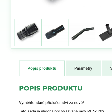
Popis produktu
Parametry
S
POPIS PRODUKTU
Vyměňte staré příslušenství za nové!
Tato sada je vhodná pro vysavače řady PLAY 202.