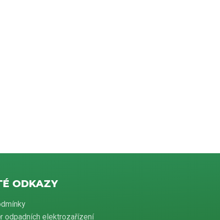
TÉ ODKAZY
odmínky
r odpadních elektrozařízení