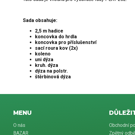
Sada obsahuje:
2,5 m hadice
koncovka do hrdla
koncovka pro příslušenství
sací roura kov (2x)
koleno
uni dýza
kruh. dýza
dýza na polstr.
štěrbinová dýza
MENU
DŮLEŽI
O nás
Obchodní p
BAZAR
Zpětný odbě