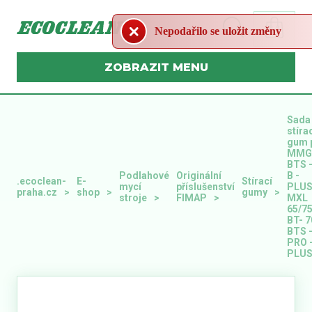
Nepodařilo se uložit změny
MENU
Sada
stíra
gum 
MMG
BTS -
Podlahové
Originální
B -
.ecoclean-
E-
Stírací
mycí
příslušenství
PLUS
praha.cz
shop
gumy
stroje
FIMAP
MXL
65/7
BT- 7
BTS 
PRO 
PLU