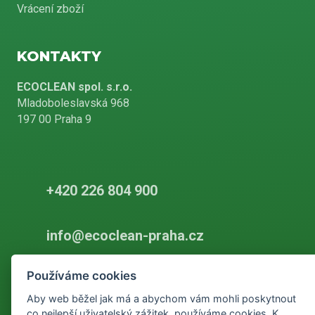
Vrácení zboží
KONTAKTY
ECOCLEAN spol. s.r.o.
Mladoboleslavská 968
197 00 Praha 9
+420 226 804 900
info@ecoclean-praha.cz
Používáme cookies
Podle zákona o evidenci tržeb je prodávající povinen vystavit
Aby web běžel jak má a abychom vám mohli poskytnout
kupujícímu účtenku. Zároveň je povinen zaevidovat přijatou tržbu u
co nejlepší uživatelský zážitek, používáme cookies. K