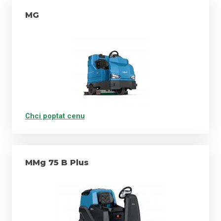
MG
FES - Fimap Energy Saver...optimalizovaná spotřeba
nenergie, stejný výkon s nižší spotřebou
FSS - Fimap Solution Saver...dávkovací systém snižuje
spotřebu vody a čistícího detergentu až o 50 %
FWF - Fimap Water Flow...snižuje spotřebu vody
Chci poptat cenu
ECO ON/OFF systém - při zastavení stroje je zastaven
přívod vody a katráčů
MMg 75 B Plus