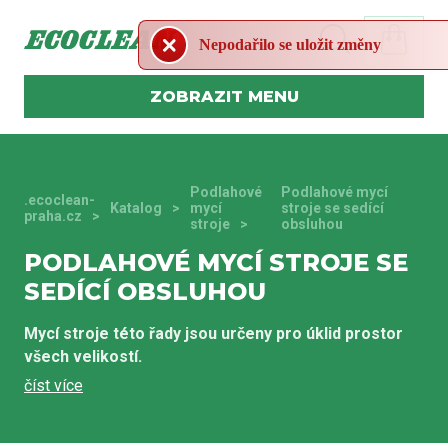
Nepodařilo se uložit změn
MENU
Podlahové
Podlahové mycí
.ecoclean-
Katalog
mycí
stroje se sedící
praha.cz
stroje
obsluhou
PODLAHOVÉ MYCÍ STROJE SE
SEDÍCÍ OBSLUHOU
Mycí stroje této řady jsou určeny pro úklid prostor
všech velikostí.
Teoretický výkon jednotlivých strojů se pohybuje od
2000 do 30000 m2.