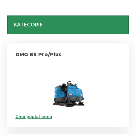
Snižují náklady na čištění i dobu úklidu.
KATEGORIE
Lze je využít v obchodních centrech,
supermarketech, hypermarketech, sportovních
stadionech, logistických centrech, ale i hotelech,
školách, nemocnicích, showroomech nebo v
GMG BS Pro/Plus
privátním sektoru atd.
Číslo za názvem stroje udává pracovní záběr v cm.
Označení za číslem E - elektrický, B - bateriový, BT -
bateriový s pohonem, BTS - bateriový s pohonem a
válcovými kartáči.
Stroje se sedící obsluhou mají pohon automaticky.
Chci poptat cenu
NC - Fimap Noise Canceling...hlučnost max. 58 dB bez
vlivu na výkon sacího motoru nebo chlazení