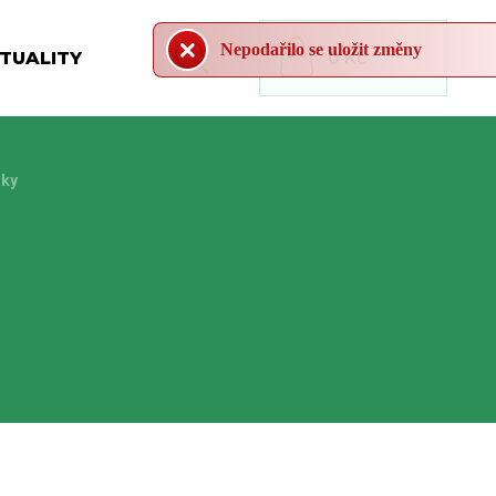
Nepodařilo se uložit změny
TUALITY
0 Kč
dky