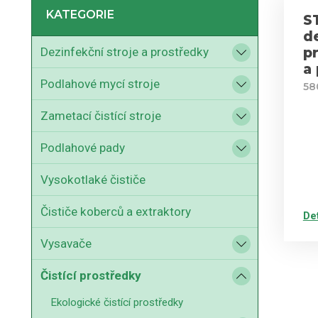
KATEGORIE
S
d
p
Dezinfekční stroje a prostředky
a
Podlahové mycí stroje
58
Zametací čistící stroje
Podlahové pady
Vysokotlaké čističe
Čističe koberců a extraktory
De
Vysavače
Čistící prostředky
Ekologické čistící prostředky