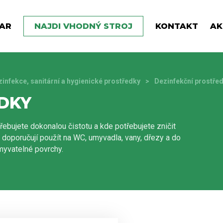
AR
NAJDI VHODNÝ STROJ
KONTAKT
AK
infekce, sanitární a hygienické prostředky
Dezinfekční prostře
DKY
řebujete dokonalou čistotu a kde potřebujete zničit
 doporučují použít na WC, umyvadla, vany, dřezy a do
myvatelné povrchy.