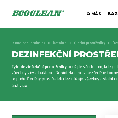
O NÁS
BAZ
.ecoclean-praha.cz
Katalog
Čistící prostředky
Dez
DEZINFEKČNÍ PROSTŘE
Tyto
dezinfekční prostředky
použijte všude tam, kde pot
všechny viry a bakterie. Desinfekce se v nezředěné formě
odpadu. Ředěný prostředek dezinfikuje všechny ostatní o