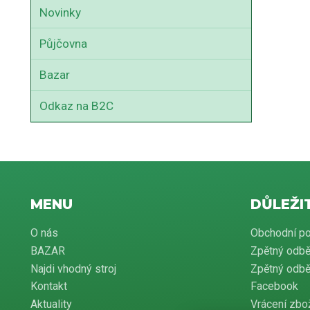
Novinky
Půjčovna
Bazar
Odkaz na B2C
MENU
DŮLEŽI
O nás
Obchodní p
BAZAR
Zpětný odbě
Najdi vhodný stroj
Zpětný odběr
Kontakt
Facebook
Aktuality
Vrácení zbo