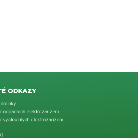
TÉ ODKAZY
odmínky
r odpadních elektrozařízení
 vysloužilých elektrozařízení
ží