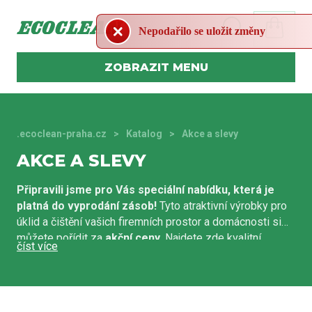
Nepodařilo se uložit změny
MENU
.ecoclean-praha.cz
Katalog
Akce a slevy
AKCE A SLEVY
Připravili jsme pro Vás speciální nabídku, která je
platná do vyprodání zásob!
Tyto atraktivní výrobky pro
úklid a čištění vašich firemních prostor a domácnosti si
můžete pořídit za
akční ceny
. Najdete zde kvalitní
výrobky z našeho obchodu jako například vysavače,
čisticí a hygienické prostředky a potřeby, vůně do
interiéru a mnoho dalších pomocníků pro váš dokonalý
úklid - to vše za
nízké ceny
.