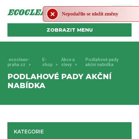
Nepodařilo se uložit změny
MENU
.ecoclean-
E-
Akce a
Podlahové pady
praha.cz
shop
slevy
akční nabídka
PODLAHOVÉ PADY AKČNÍ
NABÍDKA
KATEGORIE