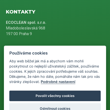
KONTAKTY
ECOCLEAN spol. s.r.o.
Mladoboleslavská 968
197 00 Praha 9
Používáme cookies
+420 226 804 900
Aby web běžel jak má a abychom vám mohli
poskytnout co nejlepší uživatelský zážitek, používáme
cookies. K jejich zpracování potřebujeme váš souhlas.
info@ecoclean-praha.cz
Děkujeme, že nám ho dáte, pomáháte nám tak pro vás
stránky zlepšovat.
Podrobné nastavení
Podle zákona o evidenci tržeb je prodávající povinen vystavit
Povolit všechny cookies
kupujícímu účtenku. Zároveň je povinen zaevidovat přijatou tržbu u
správce daně online, v případě technického výpadku pak nejpozději
do 48 hodin.
Odmítnout cookies