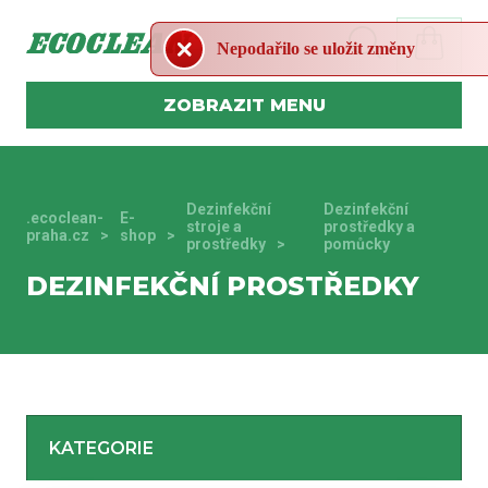
Nepodařilo se uložit změny
MENU
Dezinfekční
Dezinfekční
.ecoclean-
E-
stroje a
prostředky a
praha.cz
shop
prostředky
pomůcky
DEZINFEKČNÍ PROSTŘEDKY
KATEGORIE