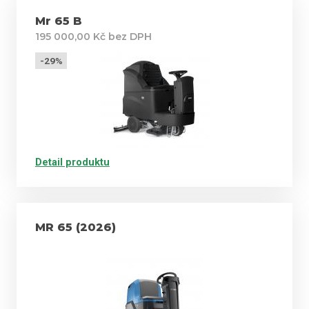
Mr 65 B
FES - Fimap Energy Saver...optimalizovaná spotřeba
195 000,00 Kč bez DPH
nenergie, stejný výkon s nižší spotřebou
-29%
FSS - Fimap Solution Saver...dávkovací systém snižuje
spotřebu vody a čistícího detergentu až o 50 %
FWF - Fimap Water Flow...snižuje spotřebu vody
Detail produktu
ECO ON/OFF systém - při zastavení stroje je zastaven
přívod vody a katráčů
MR 65 (2026)