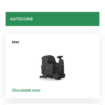
Snižují náklady na čištění i dobu úklidu.
KATEGORIE
Lze je využít v obchodních centrech,
supermarketech, hypermarketech, sportovních
stadionech, logistických centrech, ale i hotelech,
školách, nemocnicích, showroomech nebo v
Mxr
privátním sektoru atd.
Číslo za názvem stroje udává pracovní záběr v cm.
Označení za číslem E - elektrický, B - bateriový, BT -
bateriový s pohonem, BTS - bateriový s pohonem a
válcovými kartáči.
Stroje se sedící obsluhou mají pohon automaticky.
Chci poptat cenu
NC - Fimap Noise Canceling...hlučnost max. 58 dB bez
vlivu na výkon sacího motoru nebo chlazení