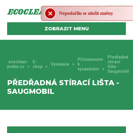
Nepodařilo se uložit změny
MENU
Předřadná
Příslušenství
.ecoclean-
E-
stírací
Vysavače
k
praha.cz
shop
lišta -
vysavačům
Saugmobil
PŘEDŘADNÁ STÍRACÍ LIŠTA -
SAUGMOBIL