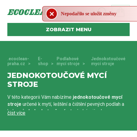
Nepodařilo se uložit změny
MENU
.ecoclean-
E-
Podlahové
Jednokotoučové
praha.cz
shop
mycí stroje
mycí stroje
JEDNOKOTOUČOVÉ MYCÍ
STROJE
V této kategorii Vám nabízíme
jednokotoučové mycí
stroje
určené k mytí, leštění a čištění pevných podlah a
koberců.
Jednokotoučové stroje
bývají vybaveny
bezpečnostní pojistkou a lehce odnímatelnou velkou
nádrží.