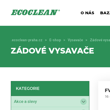
O NÁS
BAZ
.ecoclean-praha.cz
E-shop
Vysavače
Zádové vys
ZÁDOVÉ VYSAVAČE
KATEGORIE
F
16
Akce a slevy