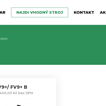
AR
NAJDI VHODNÝ STROJ
KONTAKT
AK
avače
V9+/ FV9+ B
 400,00 Kč bez DPH