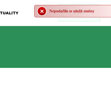
Nepodařilo se uložit změny
TUALITY
0 Kč