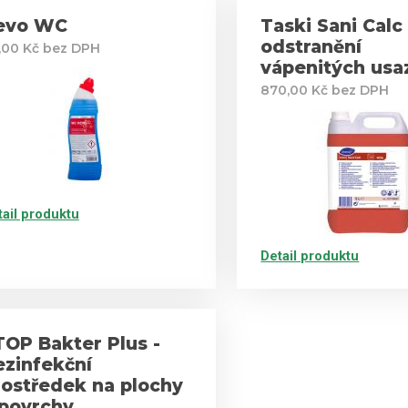
evo WC
Taski Sani Calc 
odstranění
,00 Kč bez DPH
vápenitých usa
870,00 Kč bez DPH
tail produktu
Detail produktu
TOP Bakter Plus -
ezinfekční
rostředek na plochy
 povrchy