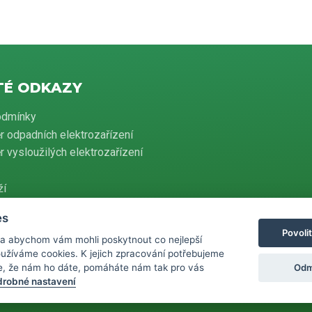
TÉ ODKAZY
odmínky
r odpadních elektrozařízení
 vysloužilých elektrozařízení
ží
es
Povoli
 a abychom vám mohli poskytnout co nejlepší
evidenci tržeb je prodávající povinen vystavit kupujícímu účtenku. Zároveň je
používáme cookies. K jejich zpracování potřebujeme
ovat přijatou tržbu u správce daně online, v případě technického výpadku
 do 48 hodin.
Odm
e, že nám ho dáte, pomáháte nám tak pro vás
robné nastavení