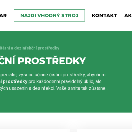
AR
NAJDI VHODNÝ STROJ
KONTAKT
AK
itární a dezinfekční prostředky
KČNÍ PROSTŘEDKY
peciální, vysoce účinné čisticí prostředky, abychom
ní prostředky
pro každodenní pravidelný úklid, ale
ých usazenin a desinfekci. Vaše sanita tak zůstane
úklid těchto problémových míst se stane s našimi