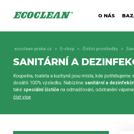
O NÁS
BAZ
.ecoclean-praha.cz
E-shop
Čistící prostředky
San
SANITÁRNÍ A DEZINFE
Koupelna, toaleta a kuchyně jsou místa, kde potřebujeme s
dosáhli 100% výsledku. Nabízíme
sanitární a dezinfekč
také
speciální čističe
na odmašťování, odstranění vápenat
perfektně čistá, lesklá a navíc zanechá příjemnou vůni. I 
prostředky hračkou.