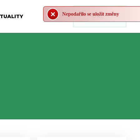
Nepodařilo se uložit změny
TUALITY
0 Kč