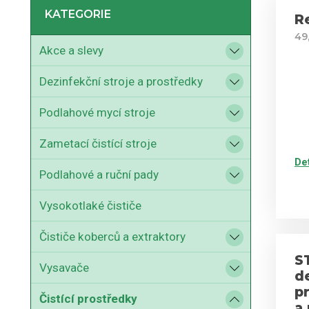
KATEGORIE
R
49
Akce a slevy
Dezinfekční stroje a prostředky
Podlahové mycí stroje
Zametací čistící stroje
De
Podlahové a ruční pady
Vysokotlaké čističe
Čističe koberců a extraktory
S
Vysavače
d
p
Čistící prostředky
a