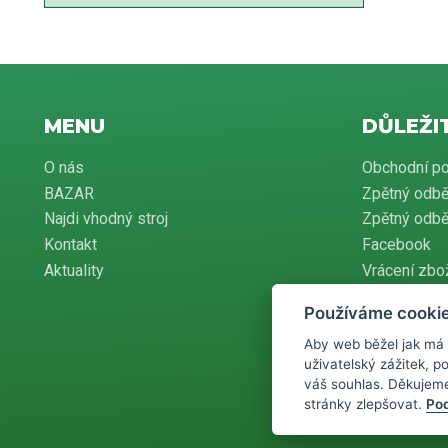
MENU
DŮLEŽI
O nás
Obchodní p
BAZAR
Zpětný odbě
Najdi vhodný stroj
Zpětný odběr
Kontakt
Facebook
Aktuality
Vrácení zbo
Používáme cooki
Aby web běžel jak má
Podle zákona o 
uživatelský zážitek, 
povinen zaevid
pak nejpozději
váš souhlas. Děkujem
stránky zlepšovat.
Pod